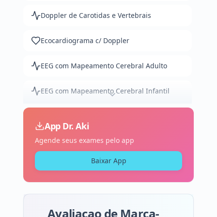
Doppler de Carotidas e Vertebrais
Ecocardiograma c/ Doppler
EEG com Mapeamento Cerebral Adulto
EEG com Mapeamento Cerebral Infantil
Eletrocardiograma (ECG)
App Dr. Aki
Agende seus exames pelo app
Eletroneuromiografia de dois membros
Baixar App
Eletroneuromiografia de quatro membros
Holter 24 Horas
Avaliacao de Marca-
MAPA 24 Horas