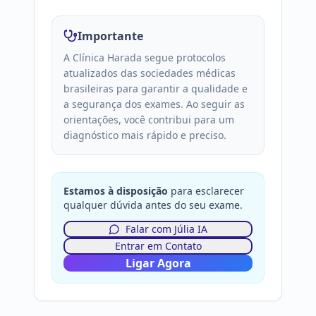
Ultrassonografia doppler de orgao ou
Importante
estruturas isoladas
A Clínica Harada segue protocolos
atualizados das sociedades médicas
Ultrassonografia rins e vias urinarias
brasileiras para garantir a qualidade e
(aparelho urinario)
a segurança dos exames. Ao seguir as
orientações, você contribui para um
diagnóstico mais rápido e preciso.
Estamos à disposição
para esclarecer
qualquer dúvida antes do seu exame.
Falar com Júlia IA
Entrar em Contato
Ligar Agora