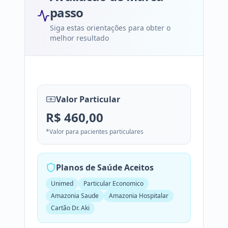
passo
Terapia Alimentar
Siga estas orientações para obter o
melhor resultado
Teste Ergométrico (Esteira)
Ultrassonografia de abdome superior
Valor Particular
Ultrassonografia de abdome total
R$
460,00
Ultrassonografia de Estrutura Superficial
*Valor para pacientes particulares
Partes Moles (axilas ou músculos )
Planos de Saúde Aceitos
Ultrassonografia de mamas
Unimed
Particular Economico
Ultrassonografia de Próstata
Amazonia Saude
Amazonia Hospitalar
Cartão Dr. Aki
Ultrassonografia de tireoide