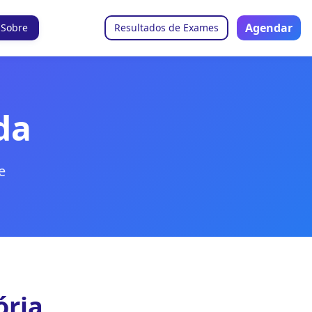
Agendar
Sobre
Resultados de Exames
da
e
ória