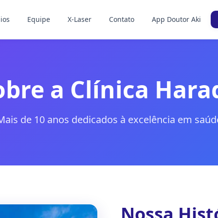
ios
Equipe
X-Laser
Contato
App Doutor Aki
obre a Clínica Hara
Mais de 10 anos dedicados à excelência em saúd
Nossa Hist