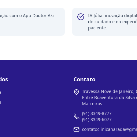
ação com o App Doutor Aki
IA Júlia: inovação digita
do cuidado e da experi
paciente.
dos
Contato
Travessa Nove de Janeiro, 
a
Entre Boaventura da Silva
s
Marreiros
(91) 3349-8777
(91) 3349-6077
contatoclinicaharada@gma